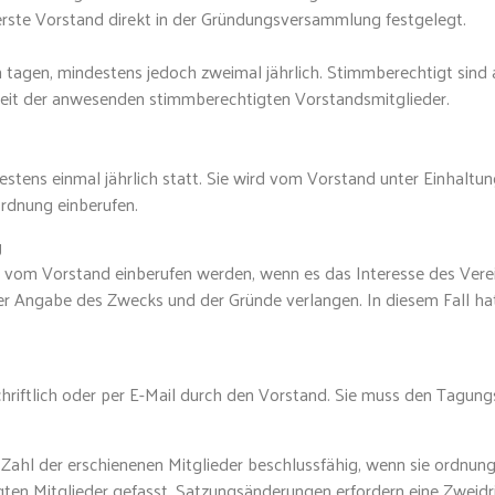
erste Vorstand direkt in der Gründungsversammlung festgelegt.
 tagen, mindestens jedoch zweimal jährlich. Stimmberechtigt sind 
heit der anwesenden stimmberechtigten Vorstandsmitglieder.
stens einmal jährlich statt. Sie wird vom Vorstand unter Einhaltu
ordnung einberufen.
g
vom Vorstand einberufen werden, wenn es das Interesse des Verei
ter Angabe des Zwecks und der Gründe verlangen. In diesem Fall ha
hriftlich oder per E-Mail durch den Vorstand. Sie muss den Tagung
 Zahl der erschienenen Mitglieder beschlussfähig, wenn sie ordnu
ten Mitglieder gefasst. Satzungsänderungen erfordern eine Zweid