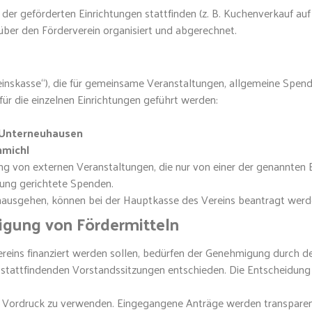
der geförderten Einrichtungen stattfinden (z. B. Kuchenverkauf a
über den Förderverein organisiert und abgerechnet.
einskasse“), die für gemeinsame Veranstaltungen, allgemeine Spen
ür die einzelnen Einrichtungen geführt werden:
 Unterneuhausen
hmichl
g von externen Veranstaltungen, die nur von einer der genannten E
chtung gerichtete Spenden.
hinausgehen, können bei der Hauptkasse des Vereins beantragt werd
igung von Fördermitteln
reins finanziert werden sollen, bedürfen der Genehmigung durch d
stattfindenden Vorstandssitzungen entschieden. Die Entscheidung
ter Vordruck zu verwenden. Eingegangene Anträge werden transpare